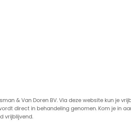
uisman & V
an Doren BV. Via deze website kun je vrijb
wordt direct in behandeling genomen. Kom je in a
 vrijblijvend.