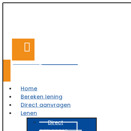
050-2110758
Vragen? Bel ons op
Home
Bereken lening
Direct aanvragen
Lenen
Direct
aanvragen