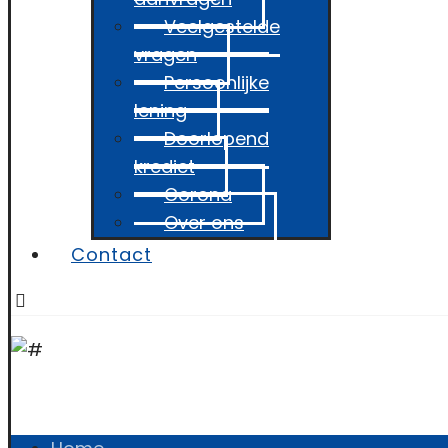
Veelgestelde
vragen
Persoonlijke
lening
Doorlopend
krediet
Corona
Over ons
Contact