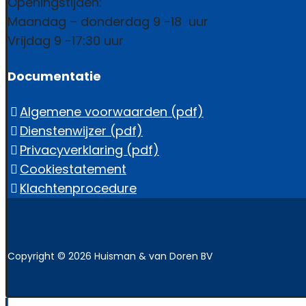
Openingstijden:
Maandag – donderdag 9 -18 uur
Vrijdag 9 -17:30 uur
Documentatie
Algemene voorwaarden (pdf)
Dienstenwijzer (pdf)
Privacyverklaring (pdf)
Cookiestatement
Klachtenprocedure
Copyright © 2026 Huisman & van Doren BV