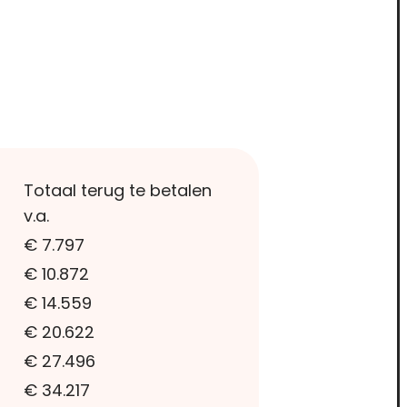
Totaal terug te betalen
v.a.
€ 7.797
€ 10.872
€ 14.559
€ 20.622
€ 27.496
€ 34.217