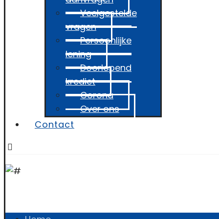
Veelgestelde
vragen
Persoonlijke
lening
Doorlopend
krediet
Corona
Over ons
Contact