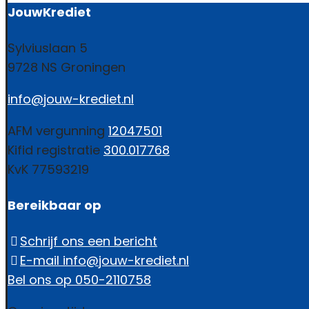
JouwKrediet
Sylviuslaan 5
9728 NS Groningen
info@jouw-krediet.nl
AFM vergunning
12047501
Kifid registratie
300.017768
KvK 77593219
Bereikbaar op
Schrijf ons een bericht
E-mail info@jouw-krediet.nl
Bel ons op 050-2110758