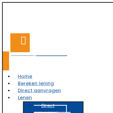
050-2110758
Vragen? Bel ons op
Home
Bereken lening
Direct aanvragen
Lenen
Direct
aanvragen